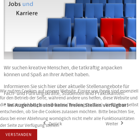
Wir suchen kreative Menschen, die tatkräftig anpacken
können und Spaß an Ihrer Arbeit haben.
Informieren Sie sich hier über aktuelle Stellenangebote für
Wir nutzen Cookies auf unserer Website. Einige von ihnen sind essenziell
Fach- und Führungskräfte, Studenten und Praktikanten:
für den Betrieb der Seite, während andere uns helfen, diese Website und
die Nutzererfahrung zu verbessern (Tracking Cookies). Sie können selbst
* Im Augenblich sind keine freien Stellen verfügbar!
entscheiden, ob Sie die Cookies zulassen möchten. Bitte beachten Sie,
dass bei einer Ablehnung womöglich nicht mehr alle Funktionalitäten
Zurück
Weiter
der Seite zur Verfügung stehen.
VERSTANDEN