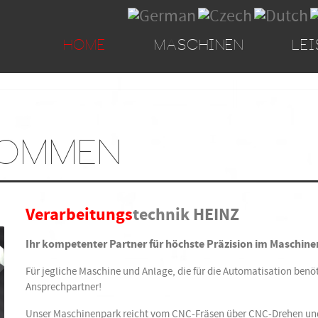
HOME
MASCHINEN
LE
KOMMEN
Verarbeitungs
technik
HEINZ
Ihr kompetenter Partner für höchste Präzision im Maschin
Für jegliche Maschine und Anlage, die für die Automatisation benöti
Ansprechpartner!
Unser Maschinenpark reicht vom CNC-Fräsen über CNC-Drehen und