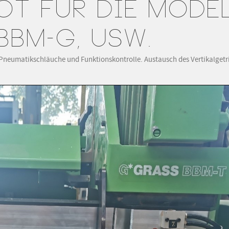
OT FÜR DIE MODE
 BBM-G, USW.
r Pneumatikschläuche und Funktionskontrolle. Austausch des Vertikalgetr