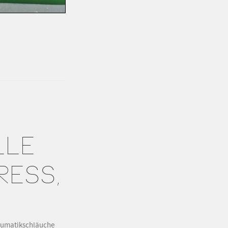
LLE
RESS,
Pneumatikschläuche