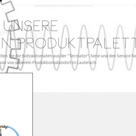
 UNSERE
N PRODUKTPALET
lten Sie die Bohrautomaten aus der "Tecmator"-Serie und den Service fü
lusiv von unserem Produktionsstandort in Lauterach.