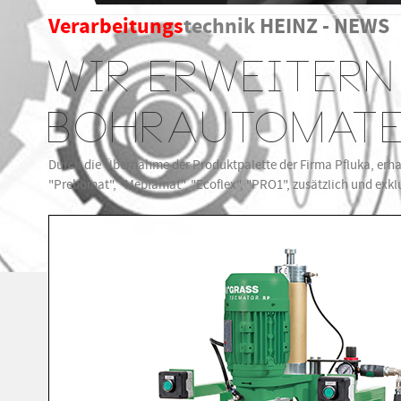
Verarbeitungs
technik
HEINZ - NEWS
WIR ERWEITERN
BOHRAUTOMATE
Durch die Übernahme der Produktpalette der Firma Pfluka, erha
"Prebomat", "Meplamat", "Ecoflex", "PRO1", zusätzlich und exk